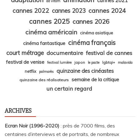
cannes 2021
ad vitam
cannes 2024
cannes 2022
cannes 2023
cannes 2025
cannes 2026
cinéma américain
cinéma asiatique
cinéma français
cinéma fantastique
court métrage
documentaire
festival de cannes
festival de venise
japon
lgbtqi+
festival lumière
le pacte
malavida
quinzaine des cinéastes
netflix
palmarès
semaine de la critique
quinzaine des réalisateurs
un certain regard
ARCHIVES
Ecran Noir (1996-2020)
: près de 7000 films, des
centaines d’interviews et de portraits, de nombreux