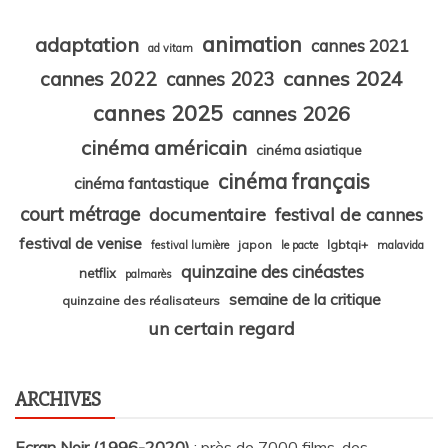
animation
adaptation
cannes 2021
ad vitam
cannes 2024
cannes 2022
cannes 2023
cannes 2025
cannes 2026
cinéma américain
cinéma asiatique
cinéma français
cinéma fantastique
court métrage
documentaire
festival de cannes
festival de venise
japon
lgbtqi+
festival lumière
le pacte
malavida
quinzaine des cinéastes
netflix
palmarès
semaine de la critique
quinzaine des réalisateurs
un certain regard
ARCHIVES
Ecran Noir (1996-2020)
: près de 7000 films, des