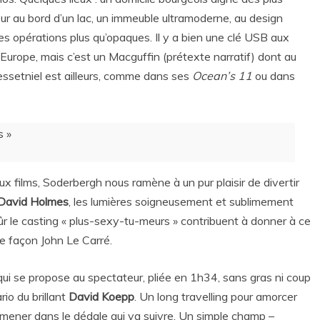
 au bord d’un lac, un immeuble ultramoderne, au design
s opérations plus qu’opaques. Il y a bien une clé USB aux
Europe, mais c’est un Macguffin (prétexte narratif) dont au
’essetniel est ailleurs, comme dans ses
Ocean’s 11
ou dans
s »
x films, Soderbergh nous ramène à un pur plaisir de divertir
David Holmes
, les lumières soigneusement et sublimement
sûr le casting « plus-sexy-tu-meurs » contribuent à donner à ce
ge façon John Le Carré.
e qui se propose au spectateur, pliée en 1h34, sans gras ni coup
io du brillant
David Koepp
. Un long travelling pour amorcer
 amener dans le dédale qui va suivre. Un simple champ –