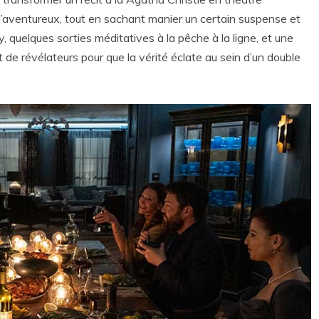
u’aventureux, tout en sachant manier un certain suspense et
, quelques sorties méditatives à la pêche à la ligne, et une
e révélateurs pour que la vérité éclate au sein d’un double