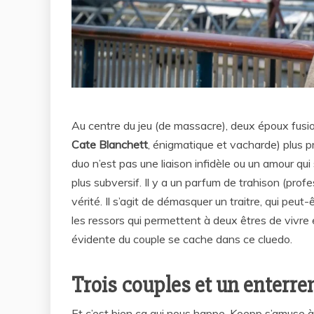
Au centre du jeu (de massacre), deux époux fusio
Cate Blanchett
, énigmatique et vacharde) plus 
duo n’est pas une liaison infidèle ou un amour qu
plus subversif. Il y a un parfum de trahison (prof
vérité. Il s’agit de démasquer un traitre, qui peu
les ressors qui permettent à deux êtres de vivre
évidente du couple se cache dans ce cluedo.
Trois couples et un enterr
Et c’est bien ça qui nous happe. Koepp s’amuse à