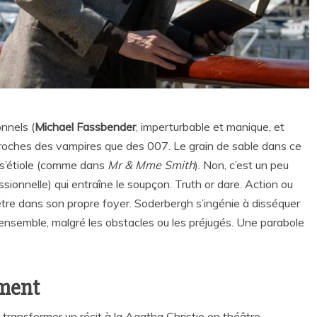
nnels (
Michael Fassbender
, imperturbable et manique, et
proches des vampires que des 007. Le grain de sable dans ce
i s’étiole (comme dans
Mr & Mme Smith
). Non, c’est un peu
essionnelle) qui entraîne le soupçon. Truth or dare. Action ou
t-être dans son propre foyer. Soderbergh s’ingénie à disséquer
 ensemble, malgré les obstacles ou les préjugés. Une parabole
ement
 transformer un récit à la Agatha Christie en théâtre