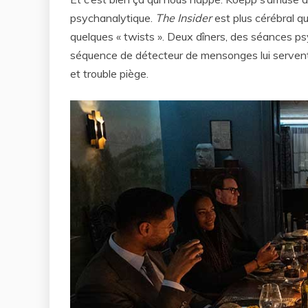
psychanalytique.
The Insider
est plus cérébral q
quelques « twists ». Deux dîners, des séances psy
séquence de détecteur de mensonges lui servent d
et trouble piège.