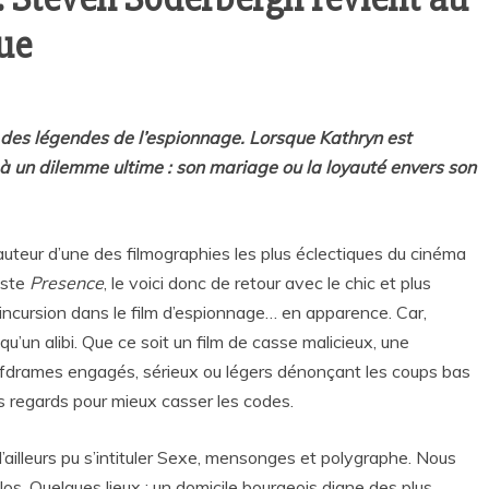
que
es légendes de l’espionnage. Lorsque Kathryn est
à un dilemme ultime : son mariage ou la loyauté envers son
 auteur d’une des filmographies les plus éclectiques du cinéma
este
Presence
, le voici donc de retour avec le chic et plus
 incursion dans le film d’espionnage… en apparence. Car,
’un alibi. Que ce soit un film de casse malicieux, une
s fdrames engagés, sérieux ou légers dénonçant les coups bas
os regards pour mieux casser les codes.
d’ailleurs pu s’intituler Sexe, mensonges et polygraphe. Nous
. Quelques lieux : un domicile bourgeois digne des plus