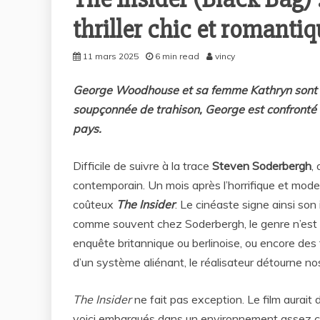
thriller chic et romanti
11 mars 2025
6 min read
vincy
George Woodhouse et sa femme Kathryn sont d
soupçonnée de trahison, George est confronté 
pays.
Difficile de suivre à la trace
Steven Soderbergh
,
contemporain. Un mois après l’horrifique et mod
coûteux
The Insider
. Le cinéaste signe ainsi son
comme souvent chez Soderbergh, le genre n’est qu
enquête britannique ou berlinoise, ou encore de
d’un système aliénant, le réalisateur détourne n
The Insider
ne fait pas exception. Le film aurait 
voici embarqués dans un environnement assez clos