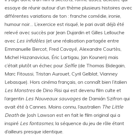
essaye de réunir autour d’un thème plusieurs histoires avec
différentes variations de ton : franche comédie, ironie,
humour noir… L’exercice est risqué, le pari avait déjà été
relevé avec succès par Jean Dujardin et Gilles Lellouche
avec
Les infidèles
(et une réalisation partagée entre
Emmanuelle Bercot, Fred Cavayé, Alexandre Courtès,
Michel Hazanavicius, Éric Lartigau, Jan Kounen) mais
c’était plutôt un échec pour
Selfie
(de Thomas Bidegain,
Marc Fitoussi, Tristan Aurouet, Cyril Gelblat, Vianney
Lebasque). Hors cinéma français, on connaît bien l’italien
Les Monstres
de Dino Risi qui est devenu film culte et
l’argentin
Les Nouveaux sauvages
de Damián Szifron qui
avait été à Cannes. Moins connu, l’australien
The Little
Death
de Josh Lawson est en fait le film original qui a
inspiré
Les fantasmes
, la séquence du jeu de rôle étant
d’ailleurs presque identique.