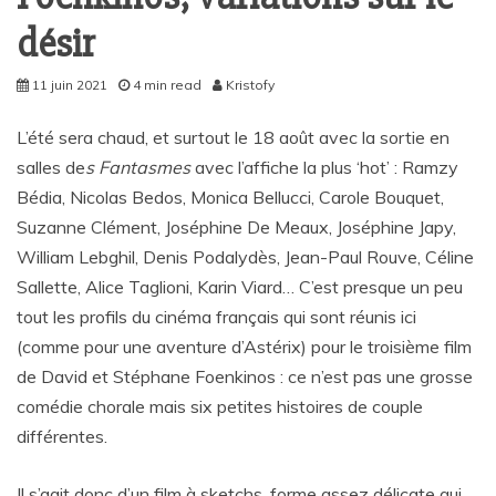
désir
11 juin 2021
4 min read
Kristofy
L’été sera chaud, et surtout le 18 août avec la sortie en
salles de
s Fantasmes
avec l’affiche la plus ‘hot’ : Ramzy
Bédia, Nicolas Bedos, Monica Bellucci, Carole Bouquet,
Suzanne Clément, Joséphine De Meaux, Joséphine Japy,
William Lebghil, Denis Podalydès, Jean-Paul Rouve, Céline
Sallette, Alice Taglioni, Karin Viard… C’est presque un peu
tout les profils du cinéma français qui sont réunis ici
(comme pour une aventure d’Astérix) pour le troisième film
de David et Stéphane Foenkinos : ce n’est pas une grosse
comédie chorale mais six petites histoires de couple
différentes.
Il s’agit donc d’un film à sketchs, forme assez délicate qui