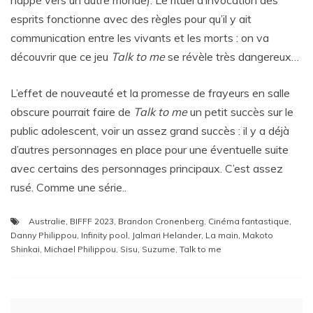
happé vers un autre monde). Le rituel d’invocation des
esprits fonctionne avec des règles pour qu’il y ait
communication entre les vivants et les morts : on va
découvrir que ce jeu
Talk to me
se révèle très dangereux…
L’effet de nouveauté et la promesse de frayeurs en salle
obscure pourrait faire de
Talk to me
un petit succès sur le
public adolescent, voir un assez grand succès : il y a déjà
d’autres personnages en place pour une éventuelle suite
avec certains des personnages principaux. C’est assez
rusé. Comme une série..
Australie
,
BIFFF 2023
,
Brandon Cronenberg
,
Cinéma fantastique
,
Danny Philippou
,
Infinity pool
,
Jalmari Helander
,
La main
,
Makoto
Shinkai
,
Michael Philippou
,
Sisu
,
Suzume
,
Talk to me