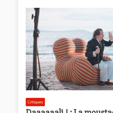
Critiques
Daaaaaali ! : La mousta