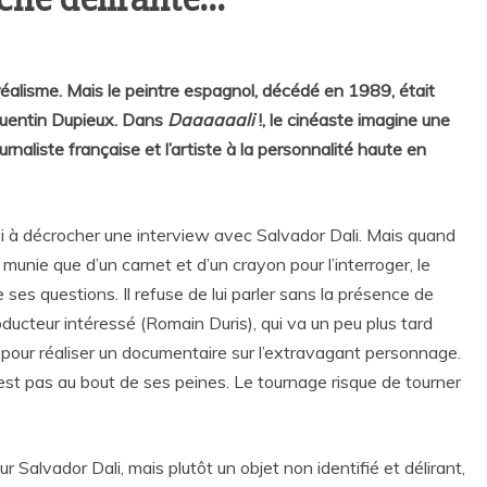
réalisme. Mais le peintre espagnol, décédé en 1989, était
Quentin Dupieux. Dans
Daaaaaali
!, le cinéaste imagine une
naliste française et l’artiste à la personnalité haute en
ssi à décrocher une interview avec Salvador Dali. Mais quand
 munie que d’un carnet et d’un crayon pour l’interroger, le
ses questions. Il refuse de lui parler sans la présence de
oducteur intéressé (Romain Duris), qui va un peu plus tard
ra pour réaliser un documentaire sur l’extravagant personnage.
’est pas au bout de ses peines. Le tournage risque de tourner
r Salvador Dali, mais plutôt un objet non identifié et délirant,