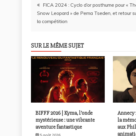
Navigation
FICA 2024 : Cyclo d’or posthume pour « Th
Snow Leopard » de Pema Tseden, et retour s
de
la compétition
l’article
SUR LE MÊME SUJET
BIFFF 2026 | Kyma, l’onde
Annecy 2
mystérieuse : une vibrante
la mémo
aventure fantastique
aux Phil
animati
5 août 2026