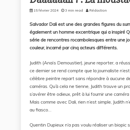
15 février 2024
3 min read
Rédaction
Salvador Dali est une des grandes figures du sur
également un homme excentrique qui a inspiré 
série de rencontres rocambolesques entre une jour
couleur, incarné par cinq acteurs différents.
Judith (Anaïs Demoustier), jeune reporter, a réu
ce dernier se rend compte que la journaliste n’est
célèbre peintre repart sans répondre à aucune de 
caméras. Qu’à cela ne tienne, Judith trouve un pr
s’avérer être odieux, prêt à lui fournir une camé
Mais comme avec Dali, rien n’est simple, Judith n
au fiasco…
Quentin Dupieux n’a pas voulu réaliser un biopic su