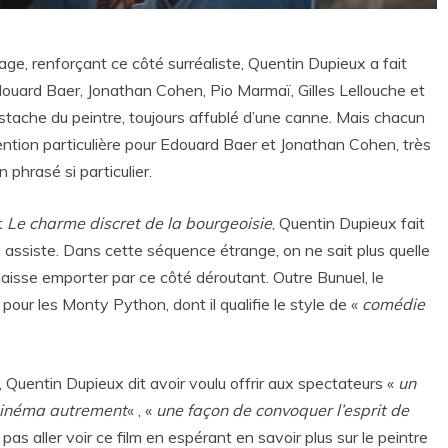
ge, renforçant ce côté surréaliste, Quentin Dupieux a fait
 Edouard Baer, Jonathan Cohen, Pio Marmaï, Gilles Lellouche et
stache du peintre, toujours affublé d’une canne. Mais chacun
ntion particulière pour Edouard Baer et Jonathan Cohen, très
 phrasé si particulier.
t
Le charme discret de la bourgeoisie
, Quentin Dupieux fait
li assiste. Dans cette séquence étrange, on ne sait plus quelle
se laisse emporter par ce côté déroutant. Outre Bunuel, le
pour les Monty Python, dont il qualifie le style de «
comédie
Quentin Dupieux dit avoir voulu offrir aux spectateurs «
un
 cinéma autrement
« , «
une façon de convoquer l’esprit de
ut pas aller voir ce film en espérant en savoir plus sur le peintre