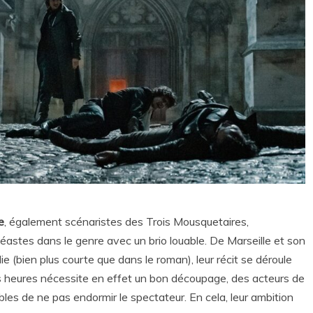
e
, également scénaristes des Trois Mousquetaires,
néastes dans le genre avec un brio louable. De Marseille et son
ie (bien plus courte que dans le roman), leur récit se déroule
ois heures nécessite en effet un bon découpage, des acteurs de
les de ne pas endormir le spectateur. En cela, leur ambition