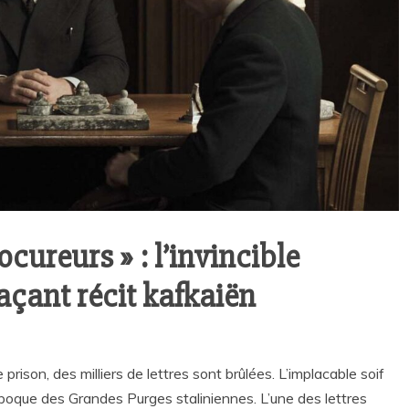
cureurs » : l’invincible
açant récit kafkaiën
ison, des milliers de lettres sont brûlées. L’implacable soif
époque des Grandes Purges staliniennes. L’une des lettres