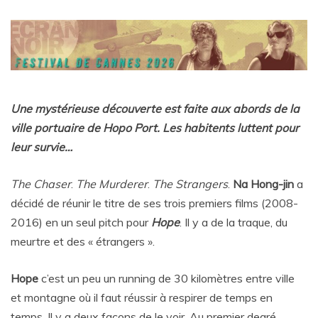
Une mystérieuse découverte est faite aux abords de la
ville portuaire de Hopo Port. Les habitents luttent pour
leur survie…
The Chaser
.
The Murderer
.
The Strangers
.
Na Hong-jin
a
décidé de réunir le titre de ses trois premiers films (2008-
2016) en un seul pitch pour
Hope
. Il y a de la traque, du
meurtre et des « étrangers ».
Hope
c’est un peu un running de 30 kilomètres entre ville
et montagne où il faut réussir à respirer de temps en
temps. Il y a deux façons de le voir. Au premier degré.