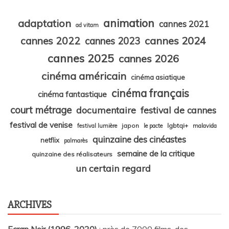
animation
adaptation
cannes 2021
ad vitam
cannes 2024
cannes 2022
cannes 2023
cannes 2025
cannes 2026
cinéma américain
cinéma asiatique
cinéma français
cinéma fantastique
court métrage
documentaire
festival de cannes
festival de venise
japon
lgbtqi+
festival lumière
le pacte
malavida
quinzaine des cinéastes
netflix
palmarès
semaine de la critique
quinzaine des réalisateurs
un certain regard
ARCHIVES
Ecran Noir (1996-2020)
: près de 7000 films, des