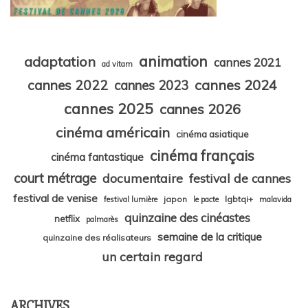
animation
adaptation
cannes 2021
ad vitam
cannes 2024
cannes 2022
cannes 2023
cannes 2025
cannes 2026
cinéma américain
cinéma asiatique
cinéma français
cinéma fantastique
court métrage
documentaire
festival de cannes
festival de venise
japon
lgbtqi+
festival lumière
le pacte
malavida
quinzaine des cinéastes
netflix
palmarès
semaine de la critique
quinzaine des réalisateurs
un certain regard
ARCHIVES