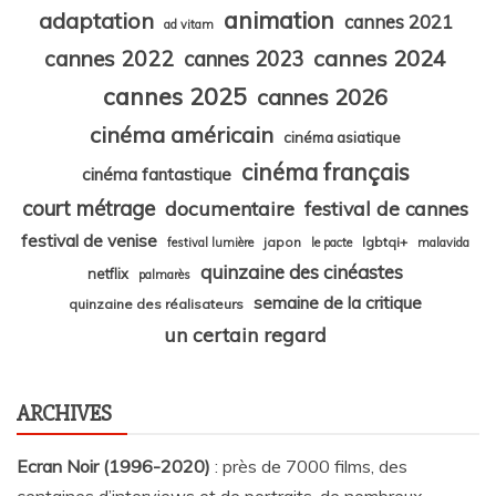
animation
adaptation
cannes 2021
ad vitam
cannes 2024
cannes 2022
cannes 2023
cannes 2025
cannes 2026
cinéma américain
cinéma asiatique
cinéma français
cinéma fantastique
court métrage
documentaire
festival de cannes
festival de venise
japon
lgbtqi+
festival lumière
le pacte
malavida
quinzaine des cinéastes
netflix
palmarès
semaine de la critique
quinzaine des réalisateurs
un certain regard
ARCHIVES
Ecran Noir (1996-2020)
: près de 7000 films, des
centaines d’interviews et de portraits, de nombreux