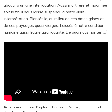
aboutir à un une interrogation. Aussi mortifère et frigorifiée
soit la fin, il nous laisse suspendu à notre (libre)
interprétation. Plantés là, au milieu de ces âmes grises et
de ces paysages quasi vierges. Laissés à notre condition
humaine aussi fragile qu’arrogante. De quoi nous hanter
…?
cinéma japonais
,
Diaphana
,
Festival de Venise
,
Japon
,
Le mal