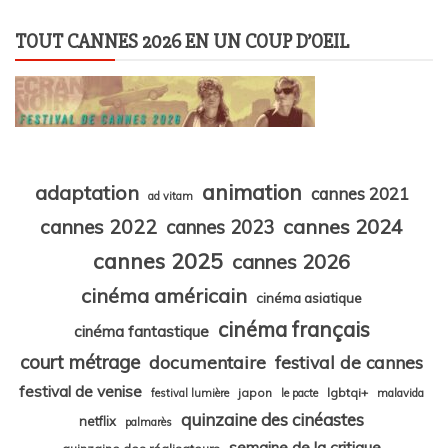
TOUT CANNES 2026 EN UN COUP D’OEIL
animation
adaptation
cannes 2021
ad vitam
cannes 2024
cannes 2022
cannes 2023
cannes 2025
cannes 2026
cinéma américain
cinéma asiatique
cinéma français
cinéma fantastique
court métrage
documentaire
festival de cannes
festival de venise
japon
lgbtqi+
festival lumière
le pacte
malavida
quinzaine des cinéastes
netflix
palmarès
semaine de la critique