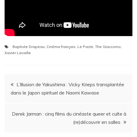
Baptiste Drapeau
,
Cinéma français
,
Le Pacte
,
The Giaccomo
,
Xavier Lacaille
Navigation
L’Illusion de Yakushima : Vicky Krieps transplantée
dans le Japon spirituel de Naomi Kawase
de
l’article
Derek Jarman : cinq films du cinéaste queer et culte à
(re)découvrir en salles