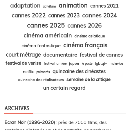
animation
adaptation
cannes 2021
ad vitam
cannes 2024
cannes 2022
cannes 2023
cannes 2025
cannes 2026
cinéma américain
cinéma asiatique
cinéma français
cinéma fantastique
court métrage
documentaire
festival de cannes
festival de venise
japon
lgbtqi+
festival lumière
le pacte
malavida
quinzaine des cinéastes
netflix
palmarès
semaine de la critique
quinzaine des réalisateurs
un certain regard
ARCHIVES
Ecran Noir (1996-2020)
: près de 7000 films, des
centaines d’interviews et de portraits, de nombreux