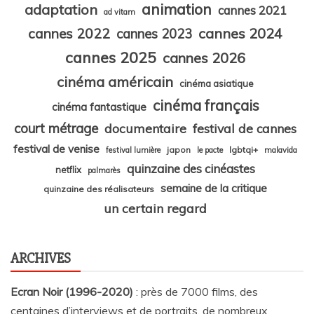
animation
adaptation
cannes 2021
ad vitam
cannes 2024
cannes 2022
cannes 2023
cannes 2025
cannes 2026
cinéma américain
cinéma asiatique
cinéma français
cinéma fantastique
court métrage
documentaire
festival de cannes
festival de venise
japon
lgbtqi+
festival lumière
le pacte
malavida
quinzaine des cinéastes
netflix
palmarès
semaine de la critique
quinzaine des réalisateurs
un certain regard
ARCHIVES
Ecran Noir (1996-2020)
: près de 7000 films, des
centaines d’interviews et de portraits, de nombreux