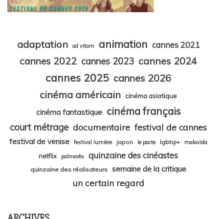
animation
adaptation
cannes 2021
ad vitam
cannes 2024
cannes 2022
cannes 2023
cannes 2025
cannes 2026
cinéma américain
cinéma asiatique
cinéma français
cinéma fantastique
court métrage
documentaire
festival de cannes
festival de venise
japon
lgbtqi+
festival lumière
le pacte
malavida
quinzaine des cinéastes
netflix
palmarès
semaine de la critique
quinzaine des réalisateurs
un certain regard
ARCHIVES