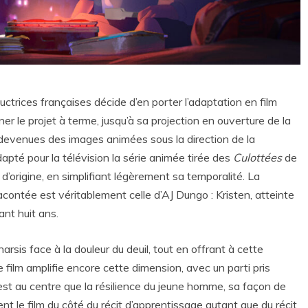
ctrices françaises décide d’en porter l’adaptation en film
ner le projet à terme, jusqu’à sa projection en ouverture de la
 devenues des images animées sous la direction de la
adapté pour la télévision la série animée tirée des
Culottées
de
 d’origine, en simplifiant légèrement sa temporalité. La
racontée est véritablement celle d’AJ Dungo : Kristen, atteinte
nt huit ans.
harsis face à la douleur du deuil, tout en offrant à cette
 film amplifie encore cette dimension, avec un parti pris
est au centre que la résilience du jeune homme, sa façon de
nt le film du côté du récit d’apprentissage autant que du récit