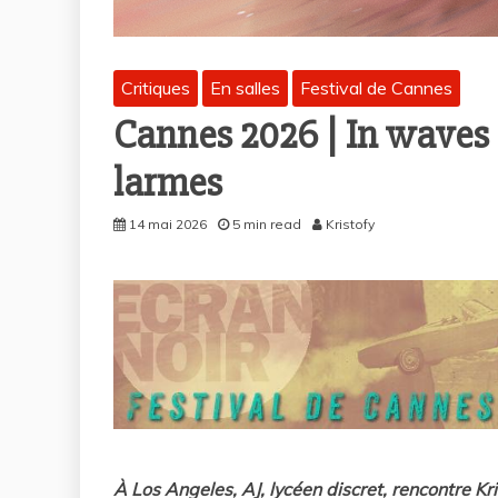
Critiques
En salles
Festival de Cannes
Cannes 2026 | In waves :
larmes
14 mai 2026
5 min read
Kristofy
À Los Angeles, AJ, lycéen discret, rencontre Kri