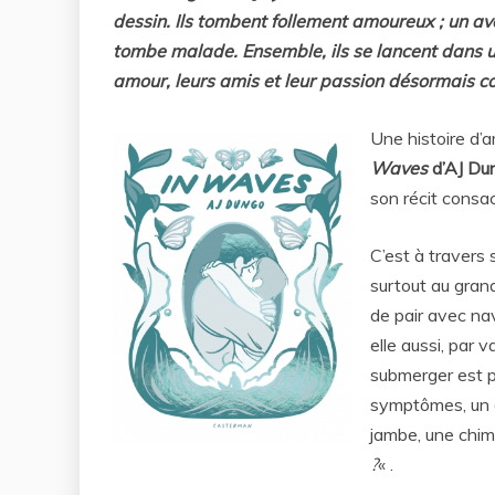
dessin. Ils tombent follement amoureux ; un ave
tombe malade. Ensemble, ils se lancent dans un
amour, leurs amis et leur passion désormais c
Une histoire d’
Waves
d’AJ Du
son récit consa
C’est à travers 
surtout au gran
de pair avec nav
elle aussi, par 
submerger est p
symptômes, un 
jambe, une chim
?
« .