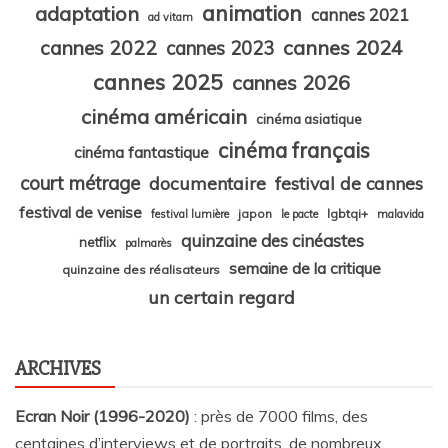
animation
adaptation
cannes 2021
ad vitam
cannes 2024
cannes 2022
cannes 2023
cannes 2025
cannes 2026
cinéma américain
cinéma asiatique
cinéma français
cinéma fantastique
court métrage
documentaire
festival de cannes
festival de venise
japon
lgbtqi+
festival lumière
le pacte
malavida
quinzaine des cinéastes
netflix
palmarès
semaine de la critique
quinzaine des réalisateurs
un certain regard
ARCHIVES
Ecran Noir (1996-2020)
: près de 7000 films, des
centaines d’interviews et de portraits, de nombreux