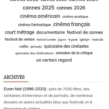
cannes 2025
cannes 2026
cinéma américain
cinéma asiatique
cinéma français
cinéma fantastique
court métrage
documentaire
festival de cannes
festival de venise
japon
lgbtqi+
festival lumière
le pacte
malavida
quinzaine des cinéastes
netflix
palmarès
semaine de la critique
quinzaine des réalisateurs
un certain regard
ARCHIVES
Ecran Noir (1996-2020)
: près de 7000 films, des
centaines d’interviews et de portraits, de nombreux
dossiers et autres actualités liées aux festivals et à
l’économie du cinéma…