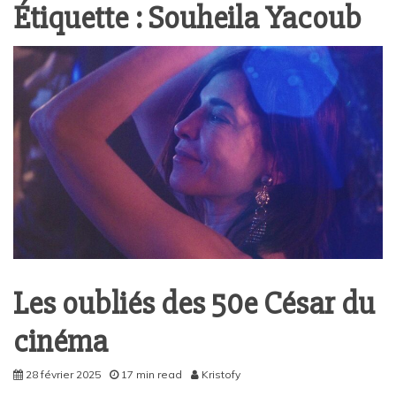
Étiquette :
Souheila Yacoub
Les oubliés des 50e César du
cinéma
28 février 2025
17 min read
Kristofy