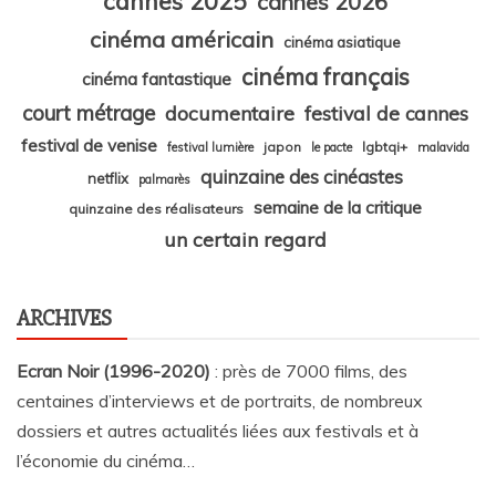
cannes 2025
cannes 2026
cinéma américain
cinéma asiatique
cinéma français
cinéma fantastique
court métrage
documentaire
festival de cannes
festival de venise
japon
lgbtqi+
festival lumière
le pacte
malavida
quinzaine des cinéastes
netflix
palmarès
semaine de la critique
quinzaine des réalisateurs
un certain regard
ARCHIVES
Ecran Noir (1996-2020)
: près de 7000 films, des
centaines d’interviews et de portraits, de nombreux
dossiers et autres actualités liées aux festivals et à
l’économie du cinéma…